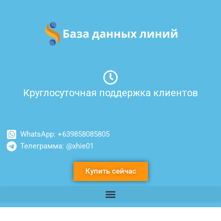
Перейти
к
содержимому
Круглосуточная поддержка клиентов
WhatsApp: +639858085805
Телеграмма: @xhie01
Купить сейчас