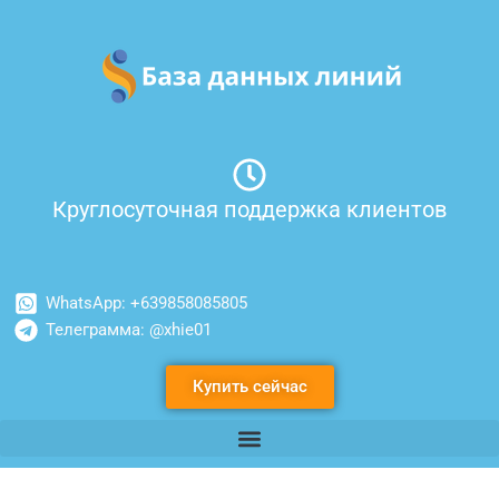
Перейти
к
содержимому
Круглосуточная поддержка клиентов
WhatsApp: +639858085805
Телеграмма: @xhie01
Купить сейчас