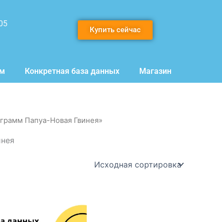
05
Купить сейчас
мм
Конкретная база данных
Магазин
еграмм Папуа-Новая Гвинея»
инея