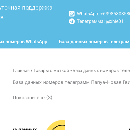
уточная поддержка
WhatsApp: +6398580858
ов
Телеграмма: @xhie01
ых номеров WhatsApp
База данных номеров телегра
Главная
/ Товары с меткой «База данных номеров тел
База данных номеров телеграмм Папуа-Новая Гв
Показаны все (3)