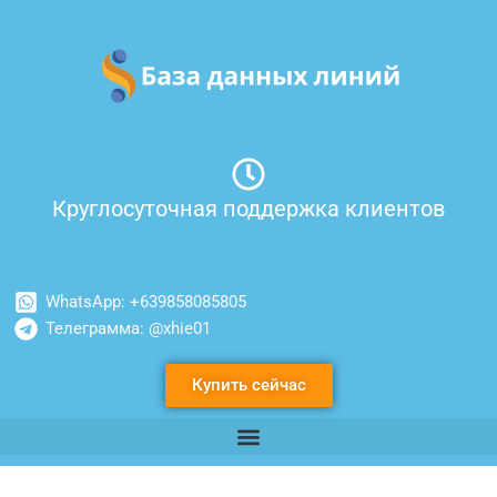
Перейти
к
содержимому
Круглосуточная поддержка клиентов
WhatsApp: +639858085805
Телеграмма: @xhie01
Купить сейчас