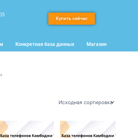
05
Купить сейчас
мм
Конкретная база данных
Магазин
»