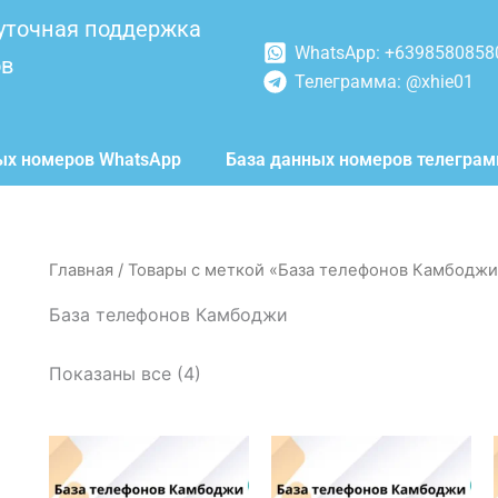
уточная поддержка
WhatsApp: +6398580858
ов
Телеграмма: @xhie01
ых номеров WhatsApp
База данных номеров телегра
Главная
/ Товары с меткой «База телефонов Камбоджи
База телефонов Камбоджи
Показаны все (4)