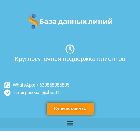
Перейти
к
содержимому
Круглосуточная поддержка клиентов
WhatsApp: +639858085805
Телеграмма: @xhie01
Купить сейчас