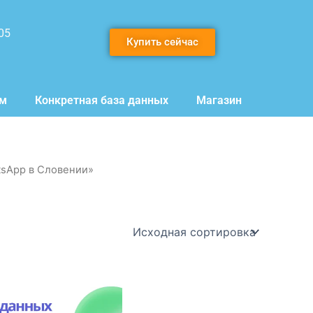
05
Купить сейчас
мм
Конкретная база данных
Магазин
tsApp в Словении»