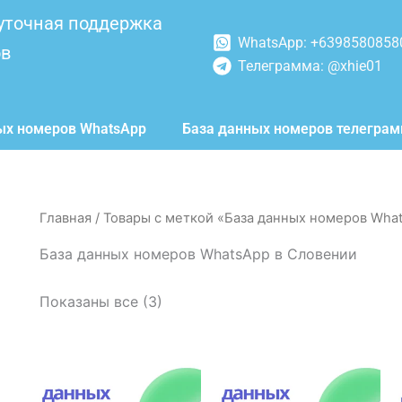
уточная поддержка
WhatsApp: +6398580858
ов
Телеграмма: @xhie01
ых номеров WhatsApp
База данных номеров телегра
Главная
/ Товары с меткой «База данных номеров Wha
База данных номеров WhatsApp в Словении
Показаны все (3)