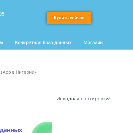
05
Купить сейчас
мм
Конкретная база данных
Магазин
tsApp в Нигерии»