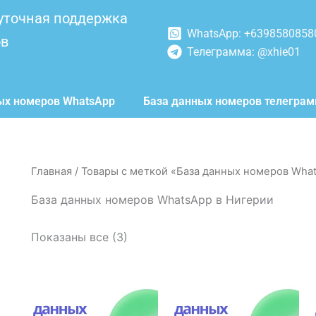
уточная поддержка
WhatsApp: +6398580858
ов
Телеграмма: @xhie01
ых номеров WhatsApp
База данных номеров телегра
Главная
/ Товары с меткой «База данных номеров Wha
База данных номеров WhatsApp в Нигерии
Показаны все (3)