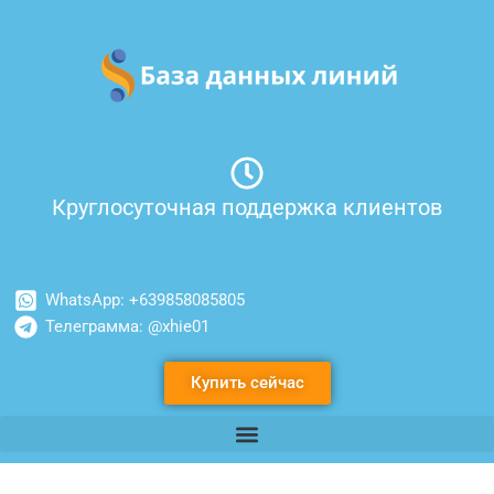
Перейти
к
содержимому
Круглосуточная поддержка клиентов
WhatsApp: +639858085805
Телеграмма: @xhie01
Купить сейчас