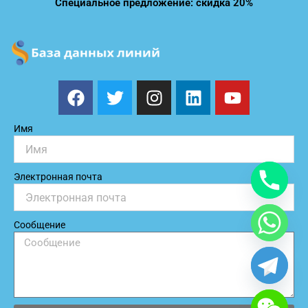
Специальное предложение: скидка 20%
F
T
I
L
Y
a
w
n
i
o
c
i
s
n
u
Имя
e
t
t
k
t
b
t
a
e
u
o
e
g
d
b
Электронная почта
o
r
r
i
e
k
a
n
m
Сообщение