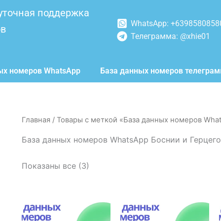
уточная поддержка
WhatsApp: +6398580858
ов
Телеграмма: @xhie01
ых номеров WhatsApp
База данных номеров телегра
Главная
/ Товары с меткой «База данных номеров Wha
База данных номеров WhatsApp Боснии и Герцег
Показаны все (3)