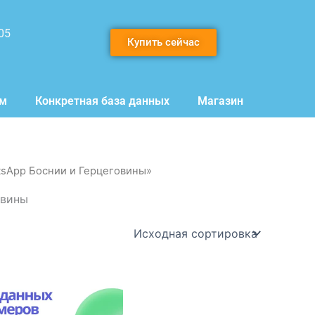
05
Купить сейчас
мм
Конкретная база данных
Магазин
tsApp Боснии и Герцеговины»
овины