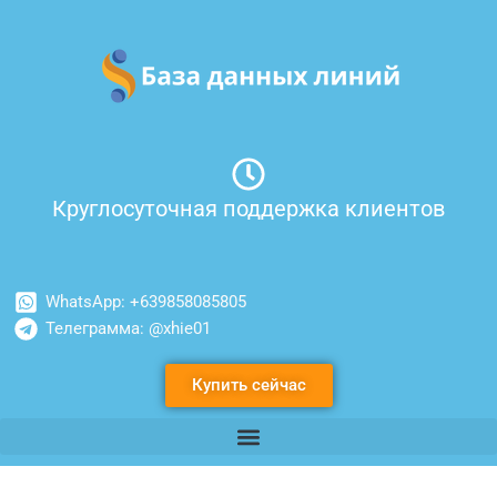
Перейти
к
содержимому
Круглосуточная поддержка клиентов
WhatsApp: +639858085805
Телеграмма: @xhie01
Купить сейчас