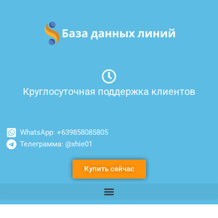
Перейти
к
содержимому
Круглосуточная поддержка клиентов
WhatsApp: +639858085805
Телеграмма: @xhie01
Купить сейчас