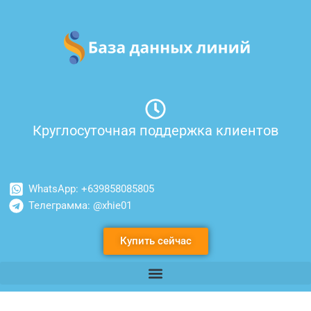
Перейти
к
содержимому
Круглосуточная поддержка клиентов
WhatsApp: +639858085805
Телеграмма: @xhie01
Купить сейчас