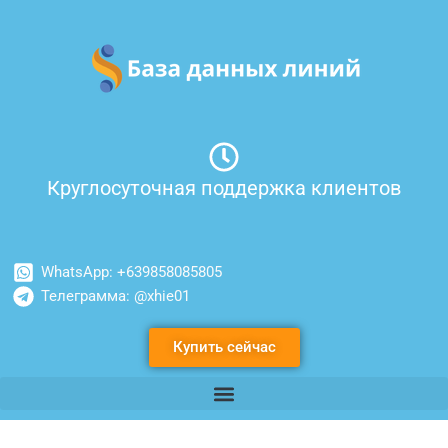
Перейти
к
содержимому
Круглосуточная поддержка клиентов
WhatsApp: +639858085805
Телеграмма: @xhie01
Купить сейчас