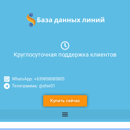
Перейти
к
содержимому
Круглосуточная поддержка клиентов
WhatsApp: +639858085805
Телеграмма: @xhie01
Купить сейчас