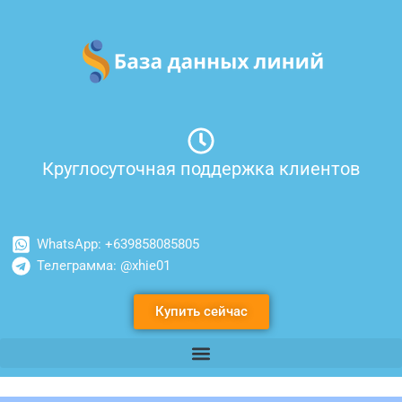
Перейти
к
содержимому
Круглосуточная поддержка клиентов
WhatsApp: +639858085805
Телеграмма: @xhie01
Купить сейчас