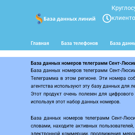
Перейти
Круглос
к
клиент
содержимому
Главная
База телефонов
База данн
База данных номеров телеграмм Сент-Люси
База данных номеров телеграмм Сент-Люси
Телеграмма в этом регионе. Эти номера со
агентства используют эту базу данных для 
Этот продукт очень полезен для цифрового
используя этот набор данных номеров.
База данных номеров телеграмм Сент-Люси
словами, находите активных пользователей
электронной коммерции, продвижения мероп