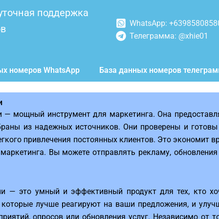
уточная поддержка
WhatsApp: +6398580858
ов
Телеграмма: @xhie01
ых номеров WhatsApp
База данных номеров телегра
и
и — мощный инструмент для маркетинга. Она предоставл
браны из надежных источников. Они проверены и готовы
легкого привлечения постоянных клиентов. Это экономит 
 маркетинга. Вы можете отправлять рекламу, обновлени
и — это умный и эффективный продукт для тех, кто хо
, которые лучше реагируют на ваши предложения, и улуч
риятий, опросов или обновления услуг. Независимо от т