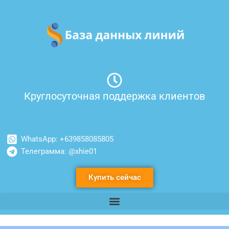
Перейти
к
содержимому
Круглосуточная поддержка клиентов
WhatsApp: +639858085805
Телеграмма: @xhie01
Купить сейчас