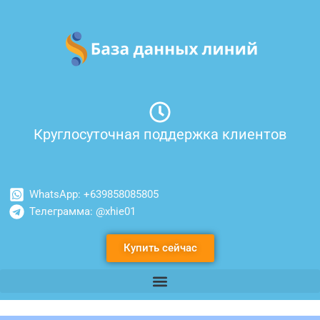
Перейти
к
содержимому
Круглосуточная поддержка клиентов
WhatsApp: +639858085805
Телеграмма: @xhie01
Купить сейчас