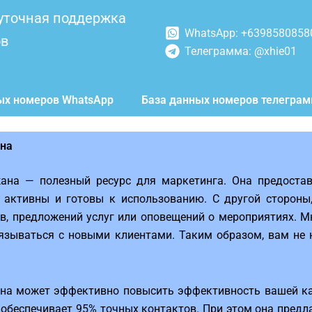
уточная поддержка
WhatsApp: +6398580858
ов
Телеграмма: @xhie01
ых номеров WhatsApp
База данных номеров телегра
ана
ана — полезный ресурс для маркетинга. Она предостав
активны и готовы к использованию. С другой стороны
в, предложений услуг или оповещений о мероприятиях. М
вязываться с новыми клиентами. Таким образом, вам не
на может эффективно повысить эффективность вашей кам
а обеспечивает 95% точных контактов. При этом она предл