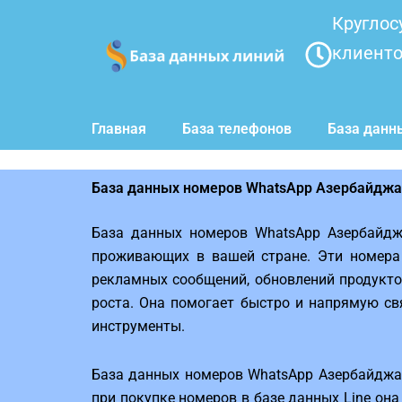
Перейти
Круглос
к
клиент
содержимому
Главная
База телефонов
База данн
База данных номеров WhatsApp Азербайдж
База данных номеров WhatsApp Азербайдж
проживающих в вашей стране. Эти номера 
рекламных сообщений, обновлений продукто
роста. Она помогает быстро и напрямую с
инструменты.
База данных номеров WhatsApp Азербайджа
при покупке номеров в базе данных Line он