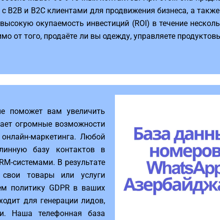
 с B2B и B2C клиентами для продвижения бизнеса, а такж
 высокую окупаемость инвестиций (ROI) в течение нескол
имо от того, продаёте ли вы одежду, управляете продукто
не поможет вам увеличить
вает огромные возможности
 онлайн-маркетинга. Любой
линную базу контактов в
CRM-системами. В результате
 свои товары или услуги
ем политику GDPR в ваших
дходит для генерации лидов,
и. Наша телефонная база