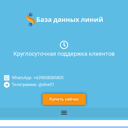
Перейти
к
содержимому
Круглосуточная поддержка клиентов
WhatsApp: +639858085805
Телеграмма: @xhie01
Купить сейчас