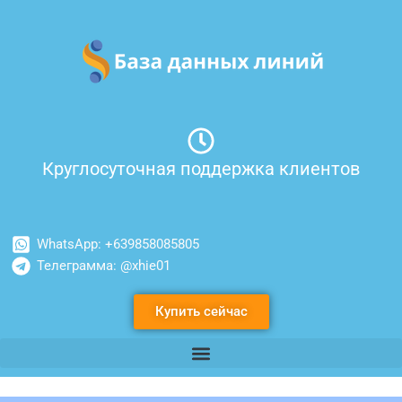
Перейти
к
содержимому
Круглосуточная поддержка клиентов
WhatsApp: +639858085805
Телеграмма: @xhie01
Купить сейчас