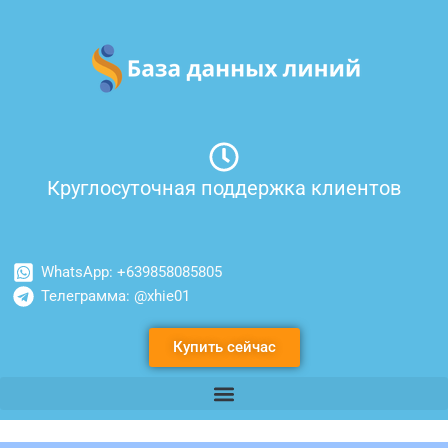
Перейти
к
содержимому
Круглосуточная поддержка клиентов
WhatsApp: +639858085805
Телеграмма: @xhie01
Купить сейчас