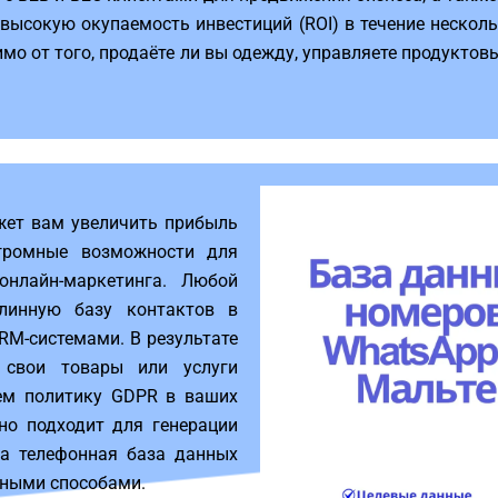
 высокую окупаемость инвестиций (ROI) в течение нескол
имо от того, продаёте ли вы одежду, управляете продукто
жет вам увеличить прибыль
громные возможности для
нлайн-маркетинга. Любой
линную базу контактов в
CRM-системами. В результате
 свои товары или услуги
ем политику GDPR в ваших
чно подходит для генерации
ша телефонная база данных
чными способами.