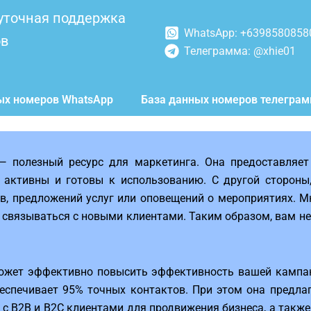
уточная поддержка
WhatsApp: +6398580858
ов
Телеграмма: @xhie01
ых номеров WhatsApp
База данных номеров телегра
— полезный ресурс для маркетинга. Она предоставляет
активны и готовы к использованию. С другой стороны
в, предложений услуг или оповещений о мероприятиях. М
ю связываться с новыми клиентами. Таким образом, вам н
ожет эффективно повысить эффективность вашей кампани
беспечивает 95% точных контактов. При этом она предла
 с B2B и B2C клиентами для продвижения бизнеса, а такж