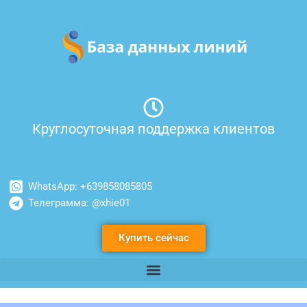
Перейти
к
содержимому
Круглосуточная поддержка клиентов
WhatsApp: +639858085805
Телеграмма: @xhie01
Купить сейчас