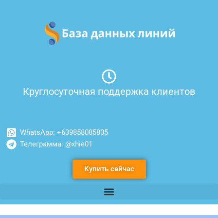
Перейти
к
содержимому
Круглосуточная поддержка клиентов
WhatsApp: +639858085805
Телеграмма: @xhie01
Купить сейчас