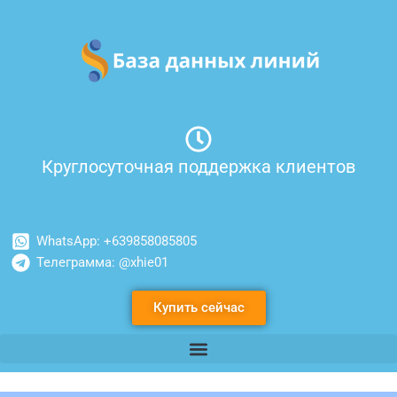
Перейти
к
содержимому
Круглосуточная поддержка клиентов
WhatsApp: +639858085805
Телеграмма: @xhie01
Купить сейчас