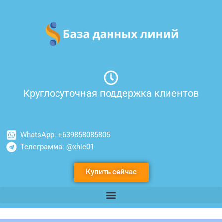
Перейти
к
содержимому
Круглосуточная поддержка клиентов
WhatsApp: +639858085805
Телеграмма: @xhie01
Купить сейчас