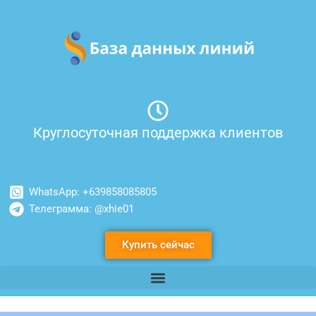
Перейти
к
содержимому
Круглосуточная поддержка клиентов
WhatsApp: +639858085805
Телеграмма: @xhie01
Купить сейчас