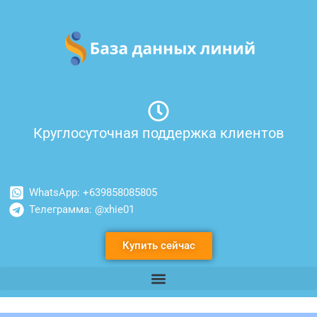
Перейти
к
содержимому
Круглосуточная поддержка клиентов
WhatsApp: +639858085805
Телеграмма: @xhie01
Купить сейчас