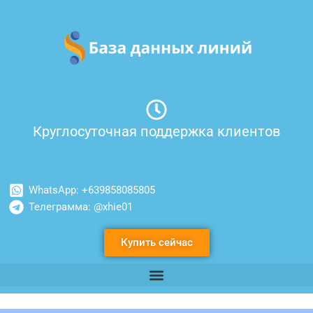
Перейти
к
содержимому
Круглосуточная поддержка клиентов
WhatsApp: +639858085805
Телеграмма: @xhie01
Купить сейчас