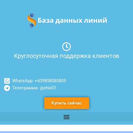
Перейти
к
содержимому
Круглосуточная поддержка клиентов
WhatsApp: +639858085805
Телеграмма: @xhie01
Купить сейчас