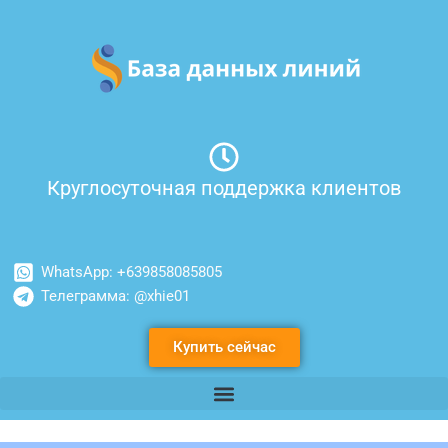
Перейти
к
содержимому
Круглосуточная поддержка клиентов
WhatsApp: +639858085805
Телеграмма: @xhie01
Купить сейчас