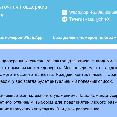
уточная поддержка
WhatsApp: +6398580858
ов
Телеграмма: @xhie01
ых номеров WhatsApp
База данных номеров телегра
 проверенный список контактов для связи с людьми в 
, которым вы можете доверять. Мы проверяем, что каждый
мого высокого качества. Каждый контакт имеет гаран
азом, у вас всегда будет актуальный и полезный список.
 связываетесь надежно и с уважением. Наша команда усе
лает его отличным выбором для предприятий любого разм
ших продуктах или услугах. Они дали разрешение.