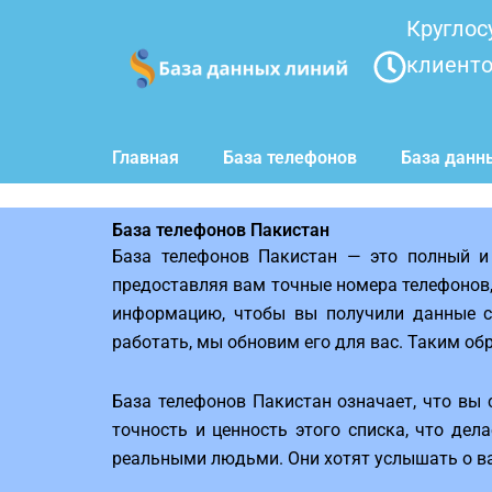
Перейти
Круглос
к
клиент
содержимому
Главная
База телефонов
База данн
База телефонов Пакистан
База телефонов Пакистан — это полный и
предоставляя вам точные номера телефонов
информацию, чтобы вы получили данные са
работать, мы обновим его для вас. Таким обр
База телефонов Пакистан означает, что вы
точность и ценность этого списка, что де
реальными людьми. Они хотят услышать о ва