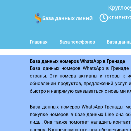
Перейти
Круглос
к
клиент
содержимому
Главная
База телефонов
База данн
База данных номеров WhatsApp в Гренаде
База данных номеров WhatsApp в Гренаде 
страны. Эти номера активны и готовы к и
обновлений продуктов, предложений услуг 
быстро и напрямую связываться с новыми к
База данных номеров WhatsApp Гренады мо
покупке номеров в базе данных Line она о
лиды. Она также помогает наладить контакт
сделок. В конечном итоге, она обеспечивает