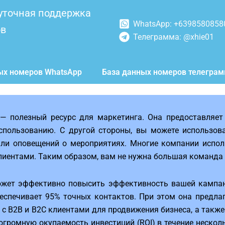
уточная поддержка
WhatsApp: +6398580858
ов
Телеграмма: @xhie01
ых номеров WhatsApp
База данных номеров телегра
— полезный ресурс для маркетинга. Она предоставляе
спользованию. С другой стороны, вы можете использов
или оповещений о мероприятиях. Многие компании испол
лиентами. Таким образом, вам не нужна большая команда
жет эффективно повысить эффективность вашей кампани
беспечивает 95% точных контактов. При этом она предла
 с B2B и B2C клиентами для продвижения бизнеса, а такж
 огромную окупаемость инвестиций (ROI) в течение нескол