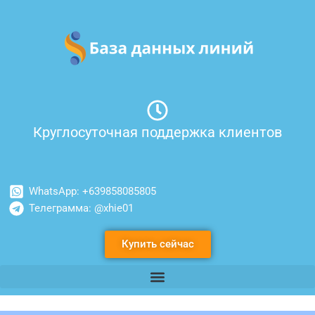
Перейти
к
содержимому
Круглосуточная поддержка клиентов
WhatsApp: +639858085805
Телеграмма: @xhie01
Купить сейчас