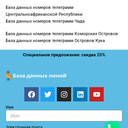
База данных номеров телеграмм
Центральноафриканской Республики
База данных номеров телеграмм Чада
База данных номеров телеграмм Коморских Островов
База данных номеров телеграмм Островов Кука
Специальное предложение: скидка 20%
F
T
I
L
Y
a
w
n
i
o
c
i
s
n
u
Имя
e
t
t
k
t
b
t
a
e
u
o
e
g
d
b
Электронная почта