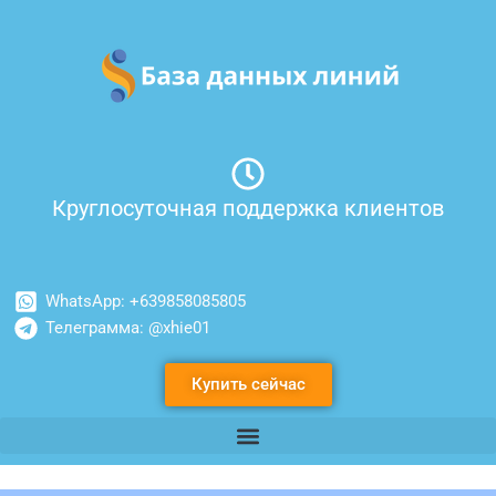
Перейти
к
содержимому
Круглосуточная поддержка клиентов
WhatsApp: +639858085805
Телеграмма: @xhie01
Купить сейчас