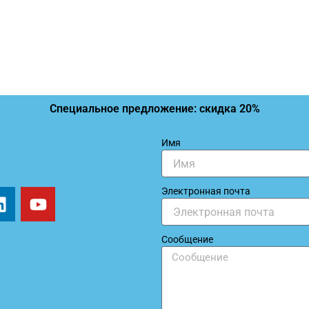
Специальное предложение: скидка 20%
Имя
L
Y
Электронная почта
i
o
n
u
Сообщение
k
t
e
u
d
b
i
e