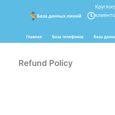
Перейти
Круглос
к
клиент
содержимому
Главная
База телефонов
База данн
Refund Policy