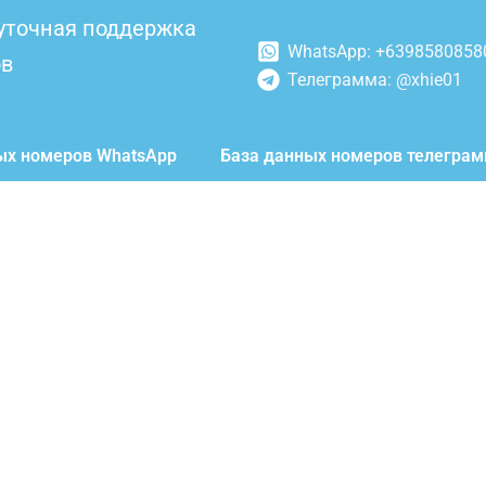
уточная поддержка
WhatsApp: +6398580858
ов
Телеграмма: @xhie01
ых номеров WhatsApp
База данных номеров телегра