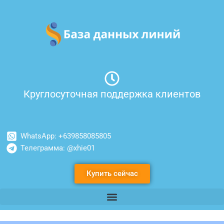
Перейти
к
содержимому
Круглосуточная поддержка клиентов
WhatsApp: +639858085805
Телеграмма: @xhie01
Купить сейчас