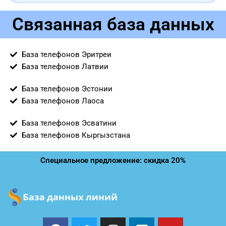
Связанная база данных
База телефонов Эритреи
База телефонов Латвии
База телефонов Эстонии
База телефонов Лаоса
База телефонов Эсватини
База телефонов Кыргызстана
Специальное предложение: скидка 20%
F
T
I
L
Y