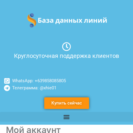
Перейти
Обязательно
Обязательно
к
содержимому
Круглосуточная поддержка клиентов
WhatsApp: +639858085805
Телеграмма: @xhie01
Купить сейчас
Мой аккаунт