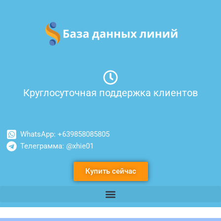
Перейти
к
содержимому
Круглосуточная поддержка клиентов
WhatsApp: +639858085805
Телеграмма: @xhie01
Купить сейчас