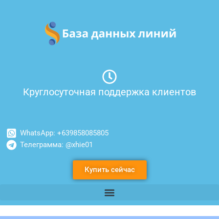
Перейти
к
содержимому
Круглосуточная поддержка клиентов
WhatsApp: +639858085805
Телеграмма: @xhie01
Купить сейчас