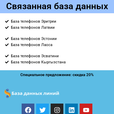
Связанная база данных
База телефонов Эритреи
База телефонов Латвии
База телефонов Эстонии
База телефонов Лаоса
База телефонов Эсватини
База телефонов Кыргызстана
Специальное предложение: скидка 20%
F
T
I
L
Y
a
w
n
i
o