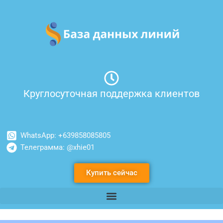
Перейти
к
содержимому
Круглосуточная поддержка клиентов
WhatsApp: +639858085805
Телеграмма: @xhie01
Купить сейчас