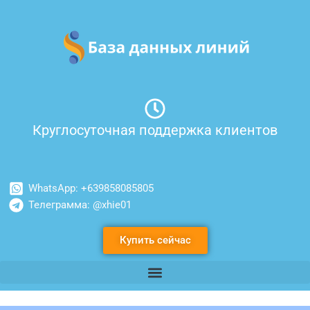
Перейти
к
содержимому
Круглосуточная поддержка клиентов
WhatsApp: +639858085805
Телеграмма: @xhie01
Купить сейчас