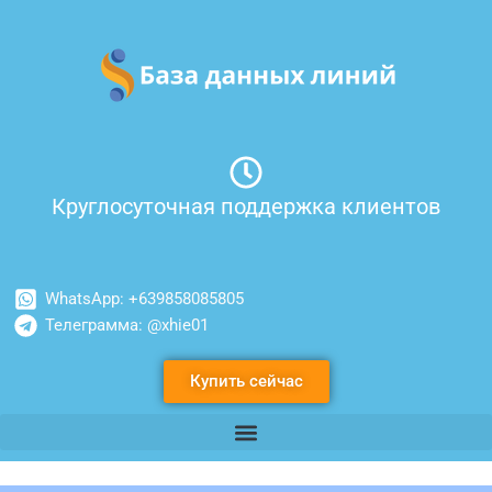
Перейти
к
содержимому
Круглосуточная поддержка клиентов
WhatsApp: +639858085805
Телеграмма: @xhie01
Купить сейчас