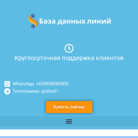
Перейти
к
содержимому
Круглосуточная поддержка клиентов
WhatsApp: +639858085805
Телеграмма: @xhie01
Купить сейчас