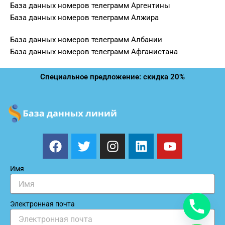
База данных номеров телеграмм Аргентины
База данных номеров телеграмм Алжира
База данных номеров телеграмм Албании
База данных номеров телеграмм Афганистана
Специальное предложение: скидка 20%
F
T
I
L
Y
a
w
n
i
o
c
i
s
n
u
Имя
e
t
t
k
t
b
t
a
e
u
o
e
g
d
b
Электронная почта
o
r
r
i
e