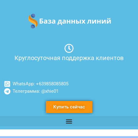
Перейти
к
содержимому
Круглосуточная поддержка клиентов
WhatsApp: +639858085805
Телеграмма: @xhie01
Купить сейчас