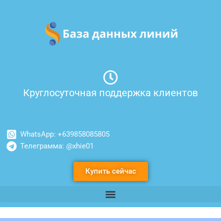
Перейти
к
содержимому
Круглосуточная поддержка клиентов
WhatsApp: +639858085805
Телеграмма: @xhie01
Купить сейчас