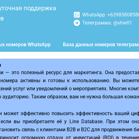
уточная поддержка
WhatsApp: +6398580858
ов
Телеграмма: @xhie01
ых номеров WhatsApp
База данных номеров телегра
и
и — это полезный ресурс для маркетинга. Она предоста
 номера активны и готовы к использованию. Вы можете
жений услуг или уведомлений о мероприятиях. Многие комп
ю аудиторию. Таким образом, вам не нужна большая кома
и может эффективно повысить эффективность вашей цифр
если вы приобретаете её у Line Database. При этом о
тановить связь с клиентами B2B и B2C для продвижения би
риносит огромную отдачу от инвестиций (ROI) в течени