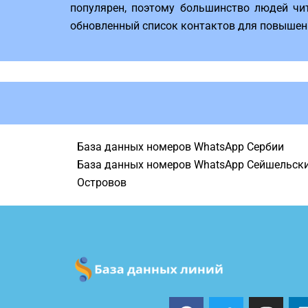
популярен, поэтому большинство людей чит
обновленный список контактов для повышения
База данных номеров WhatsApp Сербии
База данных номеров WhatsApp Сейшельск
Островов
F
T
I