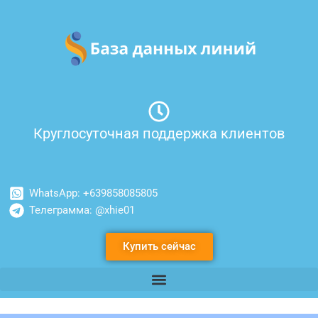
Перейти
к
содержимому
Круглосуточная поддержка клиентов
WhatsApp: +639858085805
Телеграмма: @xhie01
Купить сейчас